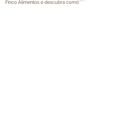
Finco Alimentos e descubra como 
fazer do seu café da manhã o seu 
momento favorito do dia!
Ver tudo
Posts recentes