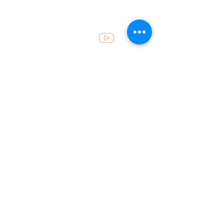
Atendimento
49 . 3452 8200
recepcao@fincoalimentos.com.br
Horários
Segunda a sexta: 07h30 às 12h
e das 13h30 às 17h50
Localização
Rua Prefeito Etelvino Pedro Tumelero, 443
Sala 1, Bairro São João, Seara - Santa
Catarina