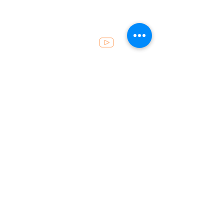
Atendimento
49 . 3452 8200
recepcao@fincoalimentos.com.br
Horários
Segunda a sexta: 07h30 às 12h
e das 13h30 às 17h50
Localização
Rua Prefeito Etelvino Pedro Tumelero, 443
Sala 1, Bairro São João, Seara - Santa