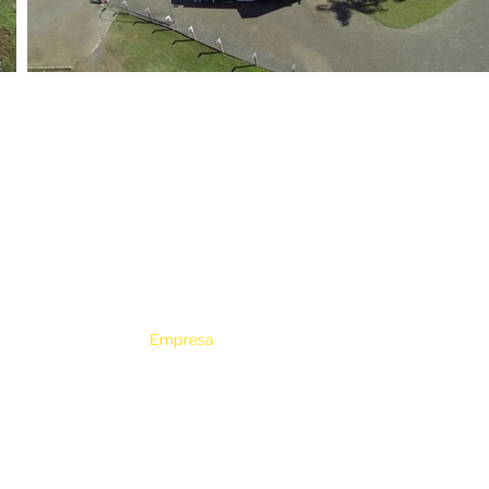
Institucional
4
r
Início
Empresa
Produtos
H
Distribuição
S
1
Receitas
Vídeos de Receitas
Blog