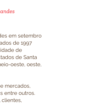
randes
ades em setembro
eados de 1997
cidade de
stados de Santa
eio-oeste, oeste,
sde mercados,
s entre outros.
clientes,