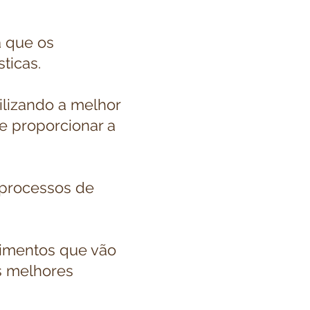
.
 que os
ticas.
ilizando a melhor
e proporcionar a
 processos de
limentos que vão
s melhores