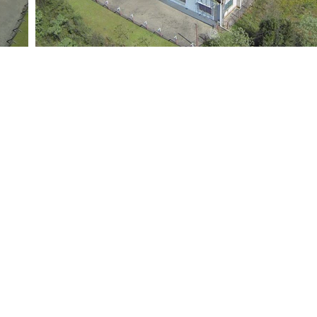
Atendimento
9 . 3452 8200
ecepcao@fincoalimentos.com.br
orários
egunda a sexta: 07h30 às
2h e das 13h30 às 17h50