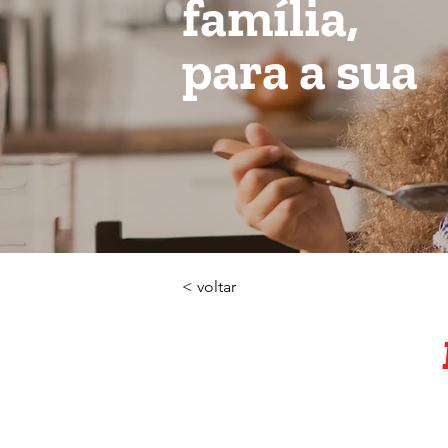
família,
para a sua
< voltar