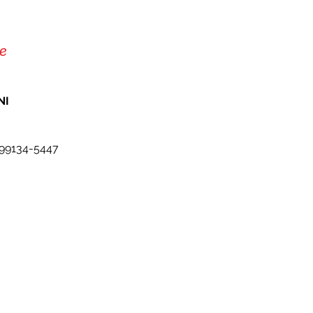
e
NI 
 99134-5447