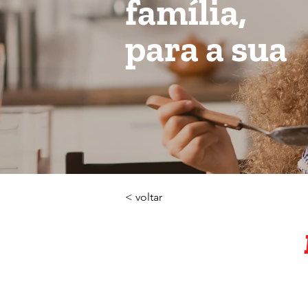
família,
para a sua
< voltar