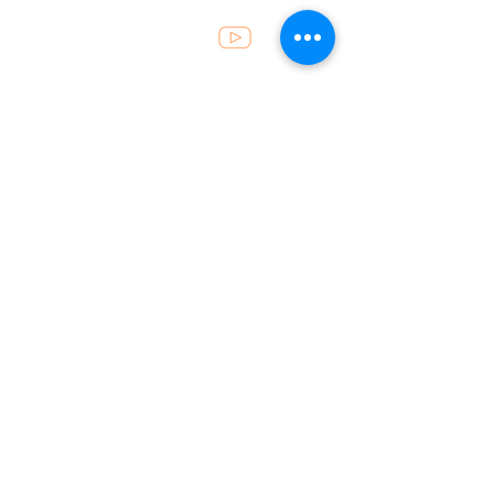
Atendimento
49 . 3452 8200
recepcao@fincoalimentos.com.br
Horários
Segunda a sexta: 07h30 às 12h
e das 13h30 às 17h50
Localização
Rua Prefeito Etelvino Pedro Tumelero, 443
Sala 1, Bairro São João, Seara - Santa
Catarina
CEP: 89.770-000