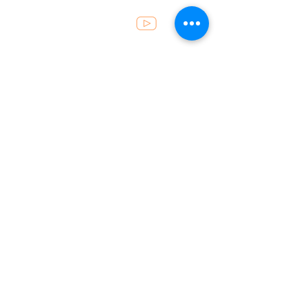
Atendimento
49 . 3452 8200
recepcao@fincoalimentos.com.br
Horários
Segunda a sexta: 07h30 às 12h
e das 13h30 às 17h50
Localização
Rua Prefeito Etelvino Pedro Tumelero, 443
Sala 1, Bairro São João, Seara - Santa
Catarina
CEP: 89.770-000