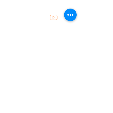
Atendimento
49 . 3452 8200
recepcao@fincoalimentos.com.br
Horários
Segunda a sexta: 07h30 às 12h
e das 13h30 às 17h50
Localização
Rua Prefeito Etelvino Pedro Tumelero, 443
Sala 1, Bairro São João, Seara - Santa
Catarina