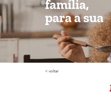
família,
para a sua
< voltar