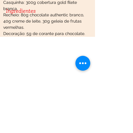
Casquinha: 300g cobertura gold filete 
branca.
Ingredientes
Recheio: 80g chocolate authentic branco, 
40g creme de leite, 30g geleia de frutas 
vermelhas.
Decoração: 5g de corante para chocolate.
Atendimento
49 . 3452 8200
recepcao@fincoalimentos.com.br
Horários
Segunda a sexta: 07h30 às 12h