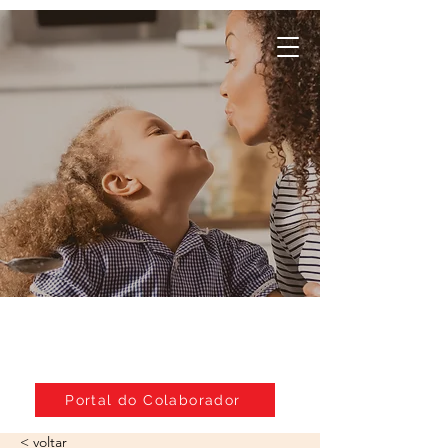
Da nossa família,
para a sua
Portal do Colaborador
< voltar