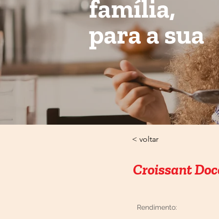
família,
para a sua
< voltar
Croissant Doc
Rendimento: