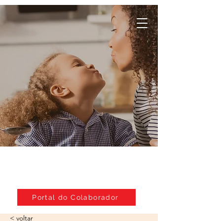
Da nossa família,
para a sua
Portal do Colaborador
< voltar